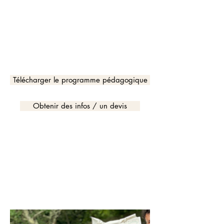
d'une fresque/atelier (climat,
biodiversité, limites planétaires) et/ou
d'ateliers sur les enjeux écologiques.
Pour découvrir les conditions
d'utilisation de la fresque et les tarifs
contactez-nous.
Télécharger le programme pédagogique
Obtenir des infos / un devis
En chiffres :
4,9/5
taux de satisfaction de la
formation à l'animation
​103
animateurs et animatrices
formé·es depuis 2023