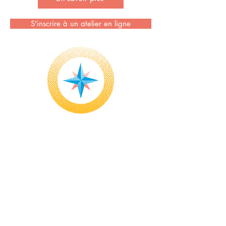
S'inscrire à un atelier en ligne
Devenir animateur·ice
Quelques pré-requis !
Avoir participé à une fresque !
​Être déjà animateur ou animatrice